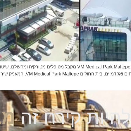
בית החולים VM Medical Park Maltepe בית החולים  Medical Park Maltepe
ניהול מלונות מצוינים מוכווני מטופל ו
מב