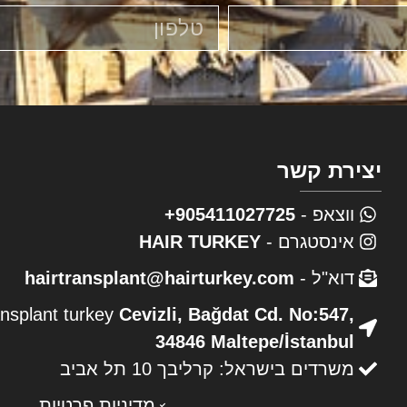
יצירת קשר
ווצאפ -
905411027725+
אינסטגרם -
HAIR TURKEY
דוא"ל -
hairtransplant@hairturkey.com
ansplant turkey
Cevizli, Bağdat Cd. No:547,
34846 Maltepe/İstanbul
משרדים בישראל: קרליבך 10 תל אביב
מדיניות פרטיות