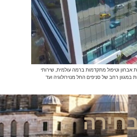
VM מקבל מטופלים מטורקיה ומהעולם. שיטות אבחון וטיפול מתקדמות ברמה עולמית, שירותי
צוות רופאים מומחים ואקדמיים. בית החולים VM Medical Park Maltepe, המעניק שירות במגוון רחב של סניפים החל מנוירולוגיה ועד
חירה