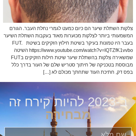
צלקות השתלת שיער הם כיום כמעט לגמרי נחלת העבר. הגורם
המשמעותי ביותר לצלקות מכוערות מאוד בעקבות השתלת השיער
בעבר היו טמונות בעיקר בשיטת חילוץ הזקיקים בשיטת FUT.
https://www.youtube.com/watch?v=IQTZfK1vvbo השיטה
שמשאירה צלקות בהשתלת שיער שיטת חילות הזקיקים בFUT
מבוססת בטכניקה של חיתוך סטריש שלם של העור בדרך כלל
בפס דק, חתיכת העוד שתחתך מכולם לא […]
ב-2023 להיות קירח זה
מבחירה