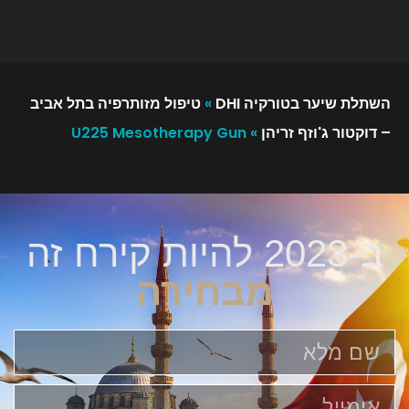
השתלת שיער בטורקיה DHI
»
טיפול מזותרפיה בתל אביב
– דוקטור ג'וזף זריהן
»
U225 Mesotherapy Gun
ב-2023 להיות קירח זה
מבחירה