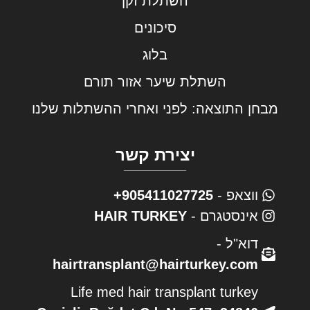
השתלת זקן
סיכונים
בלוג
השתלת שיער אזור תורם
מבחן התוצאה: לפני ואחרי ההשתלות שלנו
יצירת קשר
ווצאפ -
905411027725+
אינסטגרם -
HAIR TURKEY
דוא"ל -
hairtransplant@hairturkey.com
Life med hair transplant turkey