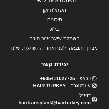
השתלת שיער לנשים
השתלת זקן
סיכונים
בלוג
השתלת שיער אזור תורם
מבחן התוצאה: לפני ואחרי ההשתלות שלנו
יצירת קשר
ווצאפ -
905411027725+
אינסטגרם -
HAIR TURKEY
דוא"ל -
hairtransplant@hairturkey.com