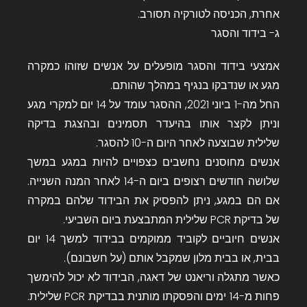
אחרת, הכניסה לטורקיה תסורב.
ג- בידוד והסגר
אמצעי בידוד והסגר מופעלים על אנשים שזוהו כמקרה
מגע או שנדבקו בנגיף במהלך שהותם.
החל מה-1 ביוני 2021, ההסגר עומד על 14 יום למקרי מגע
וניתן לקצר אותו בהיעדר תסמינים ובהצגת בדיקה
שלילית שבוצעה לאחר היום ה-10 להסגר.
אנשים מחוסנים נחשבים כצפויים להיות במגע במשך
שלושה חודשים רצופים ביום ה-14 לאחר המנה השנייה.
אם הם במגע, ניתן להפסיק את הבידוד שלהם במקרה
של בדיקת PCR שלילית המתבצעת ביום השביעי.
אנשים חיוביים לקוביד ממוקמים בבידוד למשך 14 יום
בבית, או בבית מלון שמקבל אותם (על חשבונם).
כאשר מתגלה וריאנט של דאגה, הבידוד לא יכול להימשך
פחות מ-14 ימים והפסקתו מותנית בבדיקת PCR שלילית.