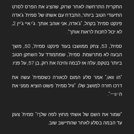
התקרית התרחשה לאחר שרוק, שהציג את הפרס לסרט
התיעודי הטוב ביותר, התבדח עם אשתו של סמית' ג'אדה
פינקט סמית' בקהל, "ג'אדה, אני אוהב אותך. ג'י.איי ג'יין 2,
לא יכול לחכות לראות אותך".
סמית', 53, צחק ממושבו בעוד פינקט סמית', 50, משך
הבעה לא מתרשמת. סמית', שמתמודד על השחקן הטוב
ביותר בטקס, עלה אז לבמה והיכה את רוק, בן 57, על פניו.
"הו וואו," אמר סלע המום לכאורה כשסמית' עשה את
דרכו חזרה למושב שלו. "וויל סמית' פשוט הוציא ממני את
ה-s—".
"שמור את השם של אשתי מחוץ לפה שלך!" סמית' צעק
עד הבמה בסלע לאחר שהתיישב שוב.