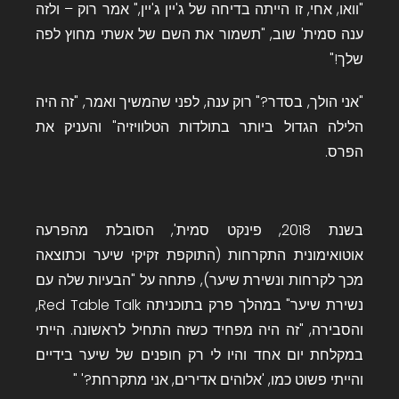
"וואו, אחי, זו הייתה בדיחה של ג'יין ג'יין," אמר רוק – ולזה
ענה סמית' שוב, "תשמור את השם של אשתי מחוץ לפה
שלך!"
"אני הולך, בסדר?" רוק ענה, לפני שהמשיך ואמר, "זה היה
הלילה הגדול ביותר בתולדות הטלוויזיה" והעניק את
הפרס.
בשנת 2018, פינקט סמית', הסובלת מהפרעה
אוטואימונית התקרחות (התוקפת זקיקי שיער וכתוצאה
מכך לקרחות ונשירת שיער), פתחה על "הבעיות שלה עם
נשירת שיער" במהלך פרק בתוכניתה Red Table Talk,
והסבירה, "זה היה מפחיד כשזה התחיל לראשונה. הייתי
במקלחת יום אחד והיו לי רק חופנים של שיער בידיים
והייתי פשוט כמו, 'אלוהים אדירים, אני מתקרחת?' "