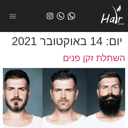
לפני ואחרי
מי אנחנו? אודות הייר טורקיי
השתלת שיער בטורקי
טיפולים משמרי
יום:
14 באוקטובר 2021
השתלת זקן פנים