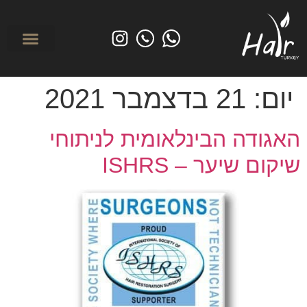
לפני ואחרי
מי אנחנו? אודות הייר טורקיי
השתלת שיער בטורקי
טיפולים משמרי
יום:
21 בדצמבר 2021
האגודה הבינלאומית לניתוחי
שיקום שיער – ISHRS