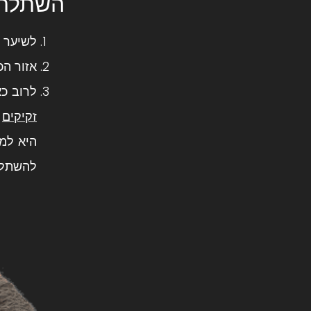
השתלת ש
לשיער ה
אזור הכ
לרוב כ
זקיקים
ל
היא למ
להשתלה