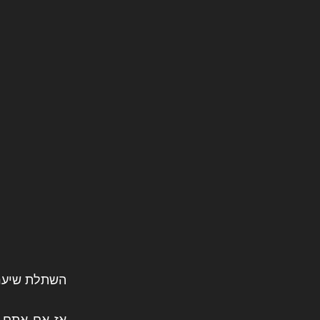
השתלת שיער 
אז אם אתם ל