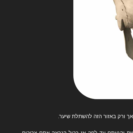
אך ורק באזור הזה להשתלת שיער.
ת והגעתם עד לפה אז ככול הנראה אתם צריכים