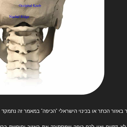
באזור הכתר או בכינוי הישראלי "הכיפה" במאמר זה נתמקד 
א דתיים ואין לכם כיפה שמסתירה את האזור וחיפשת ברש