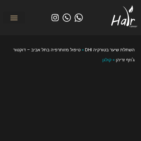
לפני ואחרי
מי אנחנו? אודות הייר טורקיי
השתלת שיער בטורקי
טיפולים משמרי
השתלת שיער בטורקיה DHI
»
טיפול מזותרפיה בתל אביב – דוקטור
ג'וזף זריהן
»
קולגן