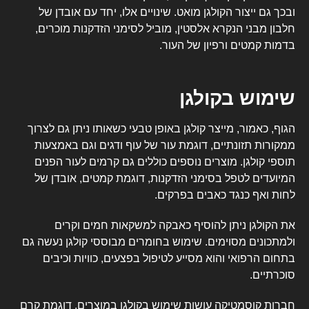
ובכך גם ייצור הקולגן מואט. שינויים אלו, יחד עם אובדן של
חלבון מבני הנקרא
אלסטין
, מוביל לסימני הזדקנות מוכרים,
בדמות קמטים ורפיון של העור.
שימוש בקולגן
הגוף, כאמור, מייצר קולגן באופן טבעי כשאותו ניתן גם לצרוך
ממקורות תזונתיים, דוגמת עור של עוף ודגים וגם באמצעות
תוספי קולגן. מוצרים נוספים כוללים גם קרמים לעור הפנים
המיועדים לטפל בסימני הזדקנות, דוגמת קמטים, אובדן של
לחות ואף כנגד כאבים בפרקים.
את הקולגן ניתן להוסיף כאבקה למשקאות חמים וקרים
ולמתכונים מסוימים. שימוש בחומרים מבוססי קולגן נעשה גם
בתחום הרפואי והוא מסייע לטיפול בפצעים, כוויות וכיבים
סוכרתיים.
חברות קוסמטיקה עושות שימוש בקולגן במוצרים, דוגמת קרם