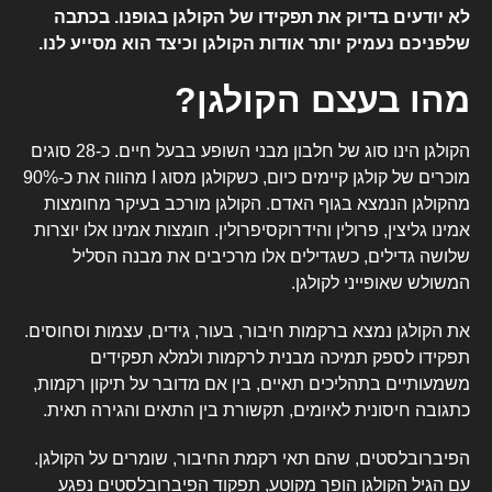
לא יודעים בדיוק את תפקידו של הקולגן בגופנו. בכתבה
שלפניכם נעמיק יותר אודות הקולגן וכיצד הוא מסייע לנו.
מהו בעצם הקולגן?
הקולגן הינו סוג של חלבון מבני השופע בבעל חיים. כ-28 סוגים
מוכרים של קולגן קיימים כיום, כשקולגן מסוג I מהווה את כ-90%
מהקולגן הנמצא בגוף האדם. הקולגן מורכב בעיקר מחומצות
אמינו
גליצין
,
פרולין
והידרוקסיפרולין. חומצות אמינו אלו יוצרות
שלושה גדילים, כשגדילים אלו מרכיבים את מבנה הסליל
המשולש שאופייני לקולגן.
את הקולגן נמצא ברקמות חיבור, בעור, גידים, עצמות וסחוסים.
תפקידו לספק תמיכה מבנית לרקמות ולמלא תפקידים
משמעותיים בתהליכים תאיים, בין אם מדובר על תיקון רקמות,
כתגובה חיסונית לאיומים, תקשורת בין התאים והגירה תאית.
הפיברובלסטים, שהם תאי רקמת החיבור, שומרים על הקולגן.
עם הגיל הקולגן הופך מקוטע, תפקוד הפיברובלסטים נפגע