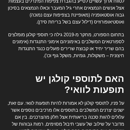
לטווח ארוך עשויים לסייע בהגברת צפיפות המינרלים בעצמות
אצל אנשים הנמצאים אחרי גיל המעבר וכאלו הנמצאים בסיכון
גבוה אוסטאופניה (מאופיינת בצפיפות עצם נמוכה)
ואוסטיאופורוזיס (דילול עצם בשל בריחת סידן).
בתחום הספורט,
מחקר מ-2019
גילה כי תוספי קולגן מומלצים
לספורטאים המשלבים באימוניהם אימוני התנגדות (אימונים
בהם שריר יחיד או קבוצת שרירים פועלים כנגד התנגדות
חיצונית – משקולות, גומיות, משקל גוף וכו').
האם לתוספי קולגן יש
תופעות לוואי?
על פניו, לתוספי קולגן לא אמורות להיות תופעות לוואי. עם זאת,
ישנים יצרנים המשלבים בתוספים אלו מרכיבים נוספים אשר
עלולים להוות סכנה בריאותית אצל חלק מהצרכנים. בין אם
מדובר על שילוב של עשבי תיבול מסוימים, רמות גבוהות של