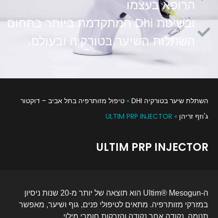
הרופא בעצמו
ובשיטת Dhi המתקדמת ביותר בתחום
השתלות השיער בטורקיה ובעולם.
השתלת שיער בטורקיה DHI
»
טיפול מזותרפיה בתל אביב – דוקטור
ג'וזף זריהן
»
ULTIM PRP INJECTOR
ULTIM PRP INJECTOR
ה-Ultim® Mesogun הוא תוצאה של יותר מ-20 שנות ניסיון
במזרקי מזותרפיה. מתאים לטיפולי פנים, גוף ושיער, מאפשר
תנומה, נקודה אחר נקודה והזרקות חומרי מילוי.