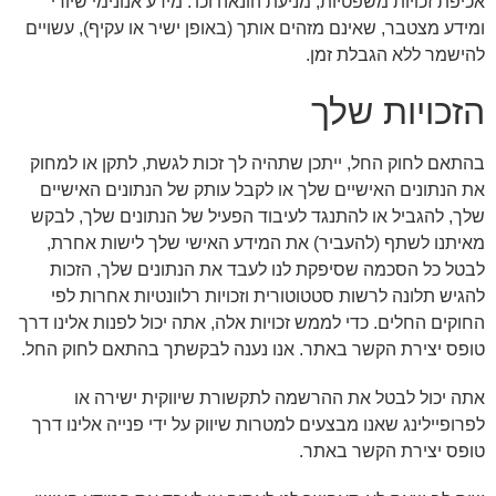
אכיפת זכויות משפטיות, מניעת הונאה וכו'. מידע אנונימי שיורי
ומידע מצטבר, שאינם מזהים אותך (באופן ישיר או עקיף), עשויים
להישמר ללא הגבלת זמן.
הזכויות שלך
בהתאם לחוק החל, ייתכן שתהיה לך זכות לגשת, לתקן או למחוק
את הנתונים האישיים שלך או לקבל עותק של הנתונים האישיים
שלך, להגביל או להתנגד לעיבוד הפעיל של הנתונים שלך, לבקש
מאיתנו לשתף (להעביר) את המידע האישי שלך לישות אחרת,
לבטל כל הסכמה שסיפקת לנו לעבד את הנתונים שלך, הזכות
להגיש תלונה לרשות סטטוטורית וזכויות רלוונטיות אחרות לפי
החוקים החלים. כדי לממש זכויות אלה, אתה יכול לפנות אלינו דרך
טופס יצירת הקשר באתר. אנו נענה לבקשתך בהתאם לחוק החל.
אתה יכול לבטל את ההרשמה לתקשורת שיווקית ישירה או
לפרופיילינג שאנו מבצעים למטרות שיווק על ידי פנייה אלינו דרך
טופס יצירת הקשר באתר.