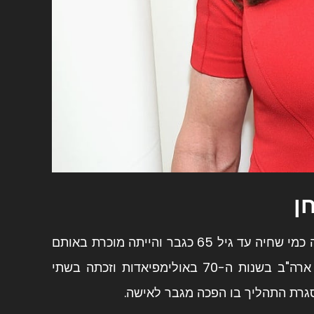
ן
. ג'נר נודעה כמי שחיה עד גיל 65 כגבר והייתה מוכרת באותם
שנים בשם ברוס. לאורך שנותיה כגבר הייתה ג'נר אתלטית שייצגה את ארה"ב בשנות ה-70 באולימפיאדות וזכתה בשתי