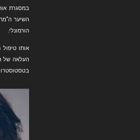
במסגרת אותו
השיער ה"מת"
הורמונלי.
אותו טיפול 
העלאה של
ה
בטסטוסטרון), כשיש מד