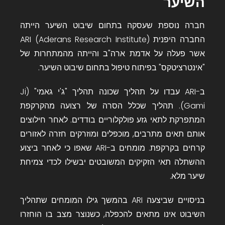
השיער
חברה נוספת שעסקה בתחום שיבוט השיער הייתה
החברה היפנית ARI (Aderans Research Institute)
אשר פעלה על אדמת ארה"ב והייתה מהמתחרות של
"אינטרציטקס" בפיתוח טיפול בתחום שיבוט השיער.
ב-ARI עבדו על תהליך שכונה תהליך "ג'י גאמי" (Ji
Gami). תהליך שכלל הסרה של רצועה מהקרקפת
המתפרקת לתאי גזע פולקלוריים בודדים. לאחר חילוצים
אותם תאים מתרבים, מוכפלים ומוזרקים חזרה לאזורים
קרחים בקרקפת. מומחים ב-ARI שאפו כי לאחר ביצוע
ההשתלה תאי הזקיקים המשובטים יבשילו לכדי צמיחת
שיער מלא.
בניסויים שביצעה ARI בהמשך גילו המומחים שתהליך
השיבוט אינו מתאים להכפלה, כשנוצר מצב בו הוחזרו