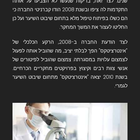
שנים. לצד זאת, בדיקות שנעשו לא הצביעו על אותה
התקדמות לה ציפו ובשנת 2008 הודו קברניטי החברה כי
הם כשלו בפיתוח טיפול מלא בתחום שיבוט השיער ועל כן
החליטו לעצור את המשך המחקר.
לצד הודעת החברה ב-2008, הרקע הכלכלי של
"אינטרציטקס" הפך לבלתי יציב, מה שהוביל אותה לפעול
לצמצום עלויות במסגרתה. צמצום שהוביל לפיטורים של
אנשי צוות רבים וקיצוץ בפרויקטים מחקריים הכרחיים.
בשנת 2010 יצאה "אינטרציטקס" מתחום שיבוט השיער
לגמרי.