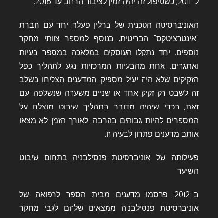
ל-2011, כשטיפול זה יהיה זמין לציבור הרחב עד 2015.
האוניברסיטה הטכנית של ברלין פעלה יחד עם חברת
"אינטרציטקס" הבריטית, בנוסף למספר צוותי מחקר
נוספים. יחד נתקלו העוסקים במלאכה במספר בעיות
ואתגרים. אחת מהבעיות המרכזיות נגע לתהליך כפל
הזקיקים שלא היה יעיל מספיק. המדענים הצליחו בשלב
זה לשבט רק זקיק אחד או שניים משערה שנשלפה. עם
זאת, בכדי שיהיה מדובר בתהליך שיבוט מוצלח על
המספרים להיות גבוהים בהרבה. לאורך הזמן לא מצאו
אותם מדענים פתרון לבעיה זו.
פעילותה של אוניברסיטת פנסילבניה בתחום שיבוט
השיער
ב-2012 פרסמו מדענים מ
בית הספר לרפואה של
אוניברסיטת פנסילבניה
ממצאים שלהם לגבי מחקר