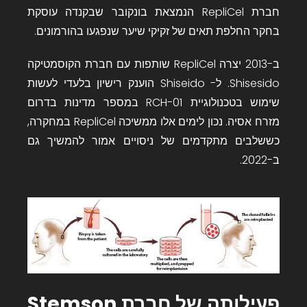
חברת RepliCel
הנמצאת בונקובר שבקנדה עוסקת
בחקר החלפת תאים של זקיקי שיער שנפגעו בהורמונים.
ב-2013 יצרה RepliCel שותפות עם חברת הקוסמטיקה
Shisesido
. ל- Shiseido הוענק רישיון בלעדי לעשות
שימוש ב
טכנולוגיית RCH-01
במספר מדינות בדרום
מזרח אסיה. נכון לימים אלו ממשיכה RepliCel במחקרה,
כששלבים מתקדמים של ניסויים אמור להמשיך גם
ב-2022.
פעילותה של חברת
Stemson