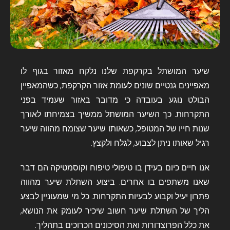
שיער המושתל בקרקפת שלנו נלקח מאזור בגוף לו
מאפיינים גנטיים שונים לעומת אזור הקרקפת, כשהמאפיין
הבולט נוגע בעובדה כי מדובר באזור שעמיד בפני
התקרחות. כך השיער המושתל ממשיך בצמיחתו לאורך
שנות חייו של המטופל, כשאותו שיער שצומח מהווה שיער
רגיל שאותו ניתן לצבוע, לגלח ולקצץ.
אנו חיים כיום בעידן בו טיפולי טיפוח וקוסמטיקה הם דבר
שאנו משתפים בו אחרים. ביצוע השתלת שיער מהווה
פתרון יעיל וקבוע לבעיות התקרחות. כל מי שמעוניין לבצע
הליך של השתלת שיער חשוב שיכיר לעומק את הנושא,
את כלל הפרוצדורות ואת הסיכונים הכרוכים בתהליך.