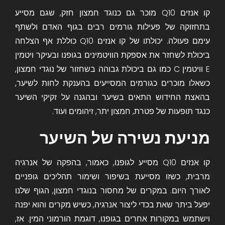
קו אנזים Q10 מוכר גם כנוגד חמצון חזק, שגם מסייע
בתחזוקה של פעילות גורמים רבים בגוף האדם ולשתף
עימם פעולה. יכולתו של קו אנזים Q10 כוללת אף הצלחה
ביכולת לשחזר את אספקת הוויטמינים בגופנו ובעיקר
ויטמין
E
ו
ויטמין C
כמו גם ביכולת גבוהה בשחזור של נוגדי חמצון,
כשאלו מוכרים כגורמים המסייעים בהענקת לחות לשיער,
בהאצת החידוש התאים בשיער ובהגנה על זקיקי השיער
כנגד תופעות של פטרת, חמצון יתר, זיהומים ועוד.
מניעת נשירה של השיער
קו אנזים Q10 מסייע לגופנו, כאמור, בהפקה של אנרגיה
מרבית, כשזו מסייעת בשיפור ושימור תהליכים גופניים
לאורך היום. במקרים של מחסור בנוגדי חמצון, הגוף שלנו
יפעל ביתר שאת בכדי ליצור אנרגיה, כשיש מקרים והוא יפנה
וישתמש במקורות אחרים בגופנו, דוגמת הורמוני המין. אז,