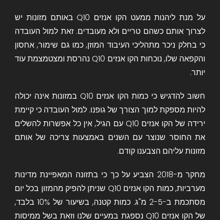
על מנת ליהנות ממעט הקו אנזים Q10 באותם מזונות יש
לצרוך אותם כשהם טריים ולא מעובדים. זאת למול העובדה
כי בחלק ניכר מתהליכי העיבוד המוזן, כמו גם שימור, אחסון
והקפאה שלו, נוכחות הקו אנזים Q10 נהרסת ומצטמצמת עוד
יותר.
חשוב להדגיש כי כמות הקו אנזים Q10 במזונות אינה יכולה
להיות מספקת למוך הצורך של גופנו. למול העובדה כי קיימת
ירידה של הקו אנזים Q10 עם הגיל, אין כל אפשרות להשלים
את החוסר שנוצר עם השנים באמצעות צריכה של אותם
מזונות עליהם הצבענו קודם.
מחקר מ-2018 הצביע על כך כי בתזונה המאפיינת מדינות
מערביות, כמות הקו אנזים Q10 שניתן להפיק מהמזון בכל יום
מסתכמת ב-2-5 מ"ג. כמות קטנה, בשיעור של 10% בלבד,
של הקו אנזים Q10 נספגת במעיים שלנו וזאת בשל ממיסות