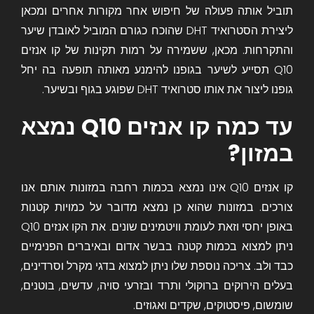
תוביל אותה פעולה של חיפוש אחר מקורות אחרים ומכאן
ליצירת ה
סטרואיד DHT
שהוכח כגורם המוביל לאובדן שיער
והתקרחות. מכאן, ששמירה על רמות תקינות של קו אנזים
Q10 תסייע לשיער בגופנו להימנע מאותה תופעה בה יחל
גופנו ליצור את אותו סטרואיד DHT שפוגע בגוף ובשיער.
עד כמה קו אנזים Q10 נמצא
במזון?
קו אנזים Q10 אינו נמצא בכמות רחבה במזונות אותם אנו
צורכים. במזונות שהוא כן נמצא מדובר על כמויות קטנות
באופן יחסי וזאת לעומת וויטמינים שונים. את הקו אנזים Q10
ניתן למצוא בכמות קטנה בבשר אדום ובאיברים הפנימיים
כבד ולב. צריכה נוספת שלו ניתן למצוא בדגי מקרל וסרדינים,
בעלים הירוקים ברוקולי ותרד ובזרעי סויה, עדשים, בוטנים,
שומשום, פיסטוקים, שקדים ואגוזים.